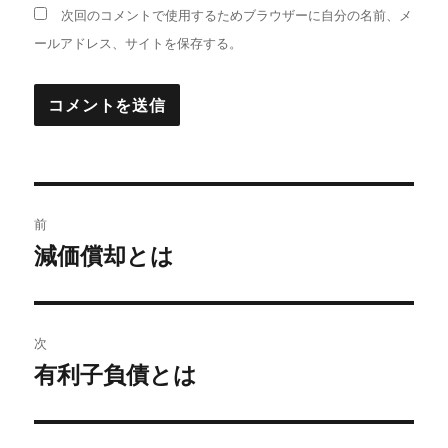
次回のコメントで使用するためブラウザーに自分の名前、メ
ールアドレス、サイトを保存する。
投
前
稿
減価償却とは
前
の
ナ
投
ビ
稿:
次
ゲ
有利子負債とは
次
の
ー
投