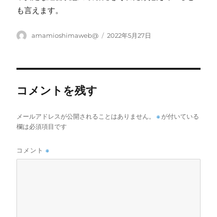
も言えます。
投
投
amamioshimaweb@
2022年5月27日
稿
稿
者
日:
コメントを残す
メールアドレスが公開されることはありません。
※
が付いている
欄は必須項目です
コメント
※