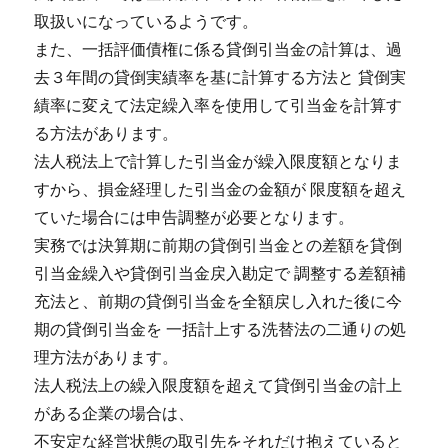
取扱いになっているようです。
また、一括評価債権に係る貸倒引当金の計算は、過
去３年間の貸倒実績率を基に計算する方法と 貸倒実
績率に変えて法定繰入率を使用して引当金を計算す
る方法があります。
法人税法上で計算した引当金が繰入限度額となりま
すから、損金経理した引当金の金額が 限度額を超え
ていた場合には申告調整が必要となります。
実務では決算期に前期の貸倒引当金との差額を貸倒
引当金繰入や貸倒引当金戻入勘定で 調整する差額補
充法と、前期の貸倒引当金を全額戻し入れた後に今
期の貸倒引当金を 一括計上する洗替法の二通りの処
理方法があります。
法人税法上の繰入限度額を超えて貸倒引当金の計上
がある企業の場合は、
不安定な経営状態の取引先をそれだけ抱えていると